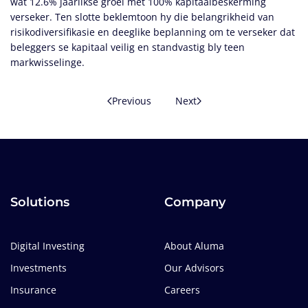
wat 12.6% jaarlikse groei met 100% kapitaalbeskerming
verseker. Ten slotte beklemtoon hy die belangrikheid van
risikodiversifikasie en deeglike beplanning om te verseker dat
beleggers se kapitaal veilig en standvastig bly teen
markwisselinge.
Previous
Next
Solutions
Company
Digital Investing
About Aluma
Investments
Our Advisors
Insurance
Careers