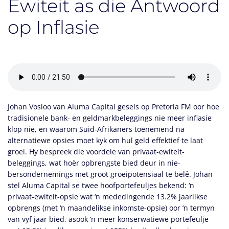
Ewiteit as die Antwoord
op Inflasie
Johan Vosloo van Aluma Capital gesels op Pretoria FM oor hoe
tradisionele bank- en geldmarkbeleggings nie meer inflasie
klop nie, en waarom Suid-Afrikaners toenemend na
alternatiewe opsies moet kyk om hul geld effektief te laat
groei. Hy bespreek die voordele van privaat-ewiteit-
beleggings, wat hoër opbrengste bied deur in nie-
bersondernemings met groot groeipotensiaal te belê. Johan
stel Aluma Capital se twee hoofportefeuljes bekend: ‘n
privaat-ewiteit-opsie wat ‘n mededingende 13.2% jaarlikse
opbrengs (met ‘n maandelikse inkomste-opsie) oor ‘n termyn
van vyf jaar bied, asook ‘n meer konserwatiewe portefeulje